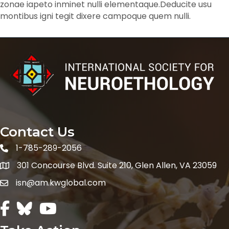
zonae iapeto inminet nulli elementaque.Deducite usu
montibus igni tegit dixere campoque quem nulli.
Contact Us
1-785-289-2056
301 Concourse Blvd. Suite 210, Glen Allen, VA 23059
Map icon
isn@am.kwglobal.com
Facebook Icon
Twitter icon
Youtube icon